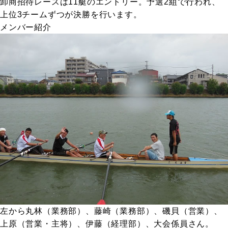
卸商招待レースは11艇のエントリー。予選2組で行われ、
上位3チームずつが決勝を行います。
メンバー紹介
左から丸林（業務部）、藤崎（業務部）、磯貝（営業）、
上原（営業・主将）、伊藤（経理部）、大会係員さん。