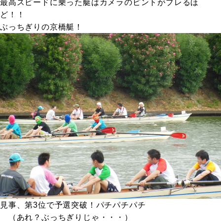
最高スピードに乗った艇はカメラのピントがブレるほ
ど！！
ぶっちぎりの京橋艇！
見事、第3位で予選突破！パチパチパチ
（あれ？ぶっちぎりじゃ・・・）