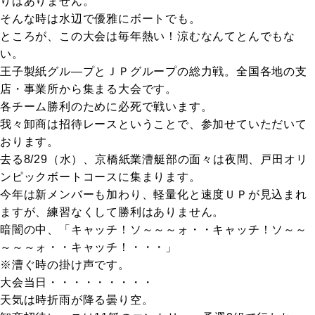
りはありません。
そんな時は水辺で優雅にボートでも。
ところが、この大会は毎年熱い！涼むなんてとんでもな
い。
王子製紙グル―プとＪＰグループの総力戦。全国各地の支
店・事業所から集まる大会です。
各チーム勝利のために必死で戦います。
我々卸商は招待レースということで、参加せていただいて
おります。
去る8/29（水）、京橋紙業漕艇部の面々は夜間、戸田オリ
ンピックボートコースに集まります。
今年は新メンバーも加わり、軽量化と速度ＵＰが見込まれ
ますが、練習なくして勝利はありません。
暗闇の中、「キャッチ！ソ～～～ォ・・キャッチ！ソ～～
～～～ォ・・キャッチ！・・・」
※漕ぐ時の掛け声です。
大会当日・・・・・・・・・
天気は時折雨が降る曇り空。