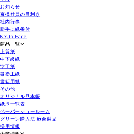
お知らせ
京橋社員の目利き
社内行事
勝手に紙番付
K’s to Face
商品一覧
上質紙
中下級紙
塗工紙
微塗工紙
書籍用紙
その他
オリジナル見本帳
紙厚一覧表
ペーパーショールーム
グリーン購入法 適合製品
採用情報
企業情報