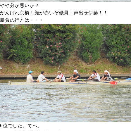
やや分が悪いか？
がんばれ京橋！顔が赤いぞ磯貝！声出せ伊藤！！
勝負の行方は・・・
6位でした。てへ。