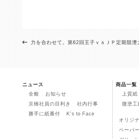
力を合わせて。第62回王子ｖｓＪＰ定期競漕
ニュース
商品一覧
全般
お知らせ
上質紙
京橋社員の目利き
社内行事
微塗工
勝手に紙番付
K’s to Face
オリジ
ペーパ