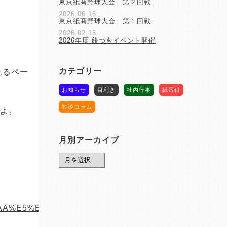
東京紙商野球大会 第２回戦
2026.06.16
東京紙商野球大会 第１回戦
2026.02.16
2026年度 餅つきイベント開催
カテゴリー
れるペー
お知らせ
目利き
社内行事
紙番付
対談コラム
すよ。
月別アーカイブ
%AA%E5%BC%8F%E4%BC%9A%E7%A4%BE/233623720