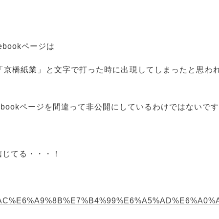
ebookページは
」を「京橋紙業」と文字で打った時に出現してしまったと思わ
ebookページを間違って非公開にしているわけではないで
と信じてる・・・！
E4%BA%AC%E6%A9%8B%E7%B4%99%E6%A5%AD%E6%A0