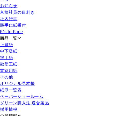
お知らせ
京橋社員の目利き
社内行事
勝手に紙番付
K’s to Face
商品一覧
上質紙
中下級紙
塗工紙
微塗工紙
書籍用紙
その他
オリジナル見本帳
紙厚一覧表
ペーパーショールーム
グリーン購入法 適合製品
採用情報
企業情報