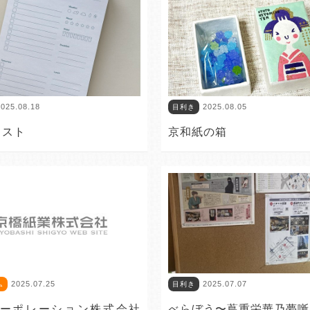
025.08.18
2025.08.05
目利き
リスト
京和紙の箱
2025.07.25
2025.07.07
ム
目利き
ーポレーション株式会社
べらぼう〜蔦重栄華乃夢噺