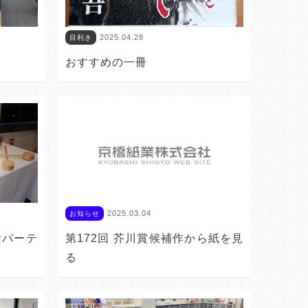
2025.04.28
目利き
おすすめの一冊
2025.03.04
お知らせ
念パーテ
第172回 芥川賞候補作から紙を見
る