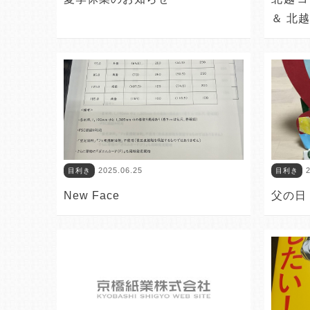
＆ 北
2025.06.25
2
目利き
目利き
New Face
父の日