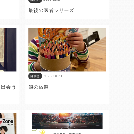
最後の医者シリーズ
2025.10.21
目利き
に出会う
娘の宿題