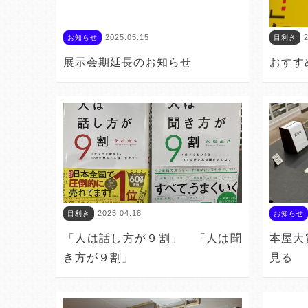
2025.05.15
2
お知らせ
目利き
展示会期延長のお知らせ
おすす
2025.04.18
目利き
お知らせ
「人は話し方が９割」 「人は聞
本屋大
き方が９割」
見る