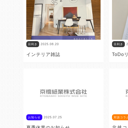
2025.08.20
2
目利き
目利き
インテリア雑誌
ToDo
2025.07.25
お知らせ
対談コラ
夏季休業のお知らせ
北越コ