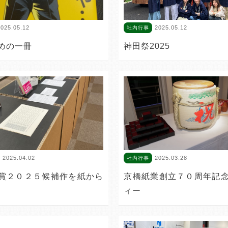
025.05.12
2025.05.12
社内行事
めの一冊
神田祭2025
2025.04.02
2025.03.28
社内行事
賞２０２５候補作を紙から
京橋紙業創立７０周年記
ィー