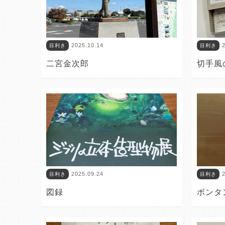
2025.10.14
2
目利き
目利き
二宮金次郎
切手風
2025.09.24
2
目利き
目利き
図録
ボンタ