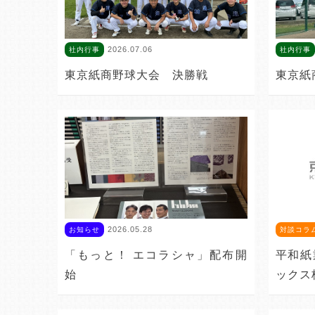
2026.07.06
社内行事
社内行事
東京紙商野球大会 決勝戦
東京紙
2026.05.28
お知らせ
対談コラ
「もっと！ エコラシャ」配布開
平和紙
始
ックス