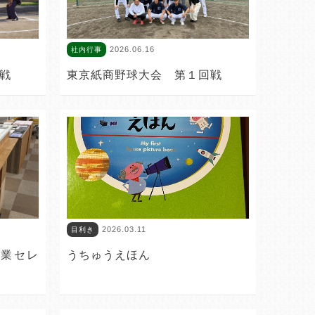
2026.06.16
社内行事
戦
東京紙商野球大会 第１回戦
2026.03.11
目利き
紙業セレ
うちゅうえほん