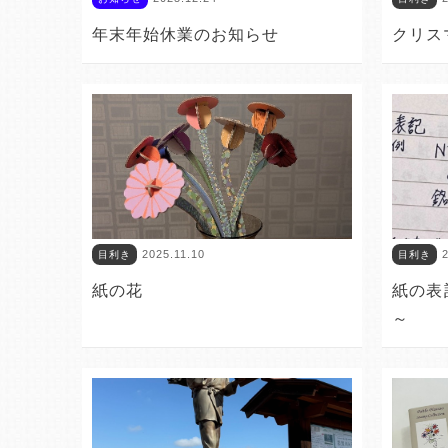
年末年始休業のお知らせ
クリス
2025.11.10
2
目利き
目利き
紙の花
紙の表
～