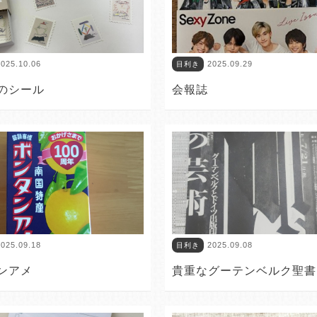
025.10.06
2025.09.29
目利き
のシール
会報誌
025.09.18
2025.09.08
目利き
ンアメ
貴重なグーテンベルク聖書