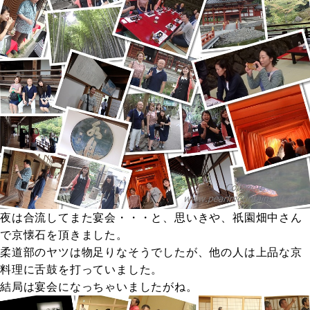
夜は合流してまた宴会・・・と、思いきや、祇園畑中さん
で京懐石を頂きました。
柔道部のヤツは物足りなそうでしたが、他の人は上品な京
料理に舌鼓を打っていました。
結局は宴会になっちゃいましたがね。