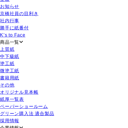
お知らせ
京橋社員の目利き
社内行事
勝手に紙番付
K’s to Face
商品一覧
上質紙
中下級紙
塗工紙
微塗工紙
書籍用紙
その他
オリジナル見本帳
紙厚一覧表
ペーパーショールーム
グリーン購入法 適合製品
採用情報
企業情報