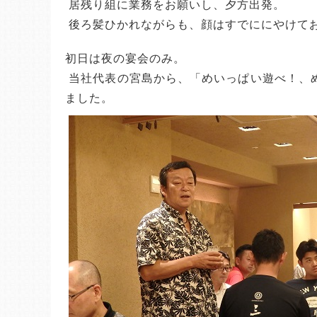
 居残り組に業務をお願いし、夕方出発。
 後ろ髪ひかれながらも、顔はすでににやけて
初日は夜の宴会のみ。
 当社代表の宮島から、「めいっぱい遊べ！、めいっぱい仕事するために！」の大号令のもと、社員旅行が始まり
ました。