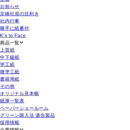
お知らせ
京橋社員の目利き
社内行事
勝手に紙番付
K’s to Face
商品一覧
上質紙
中下級紙
塗工紙
微塗工紙
書籍用紙
その他
オリジナル見本帳
紙厚一覧表
ペーパーショールーム
グリーン購入法 適合製品
採用情報
企業情報