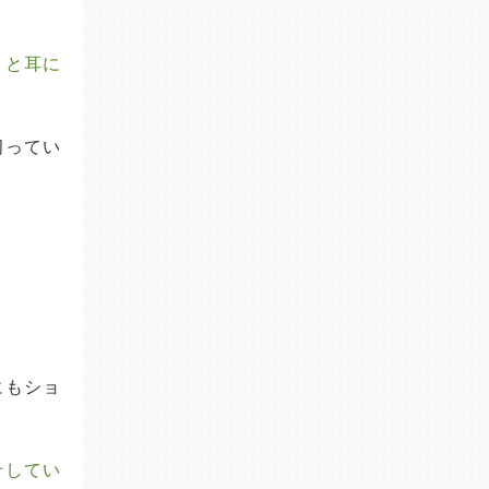
、と耳に
伺ってい
にもショ
せしてい