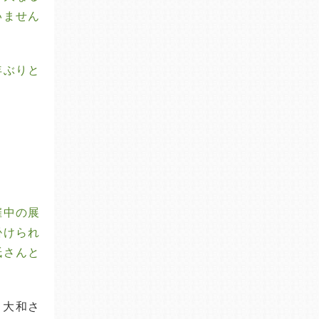
いません
年ぶりと
催中の展
掛けられ
紙さんと
く大和さ