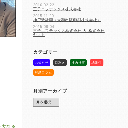
2016.02.22
王子エフテックス株式会社
2015.11.20
神戸派計画（大和出版印刷株式会社）
2015.09.04
王子エフテックス株式会社 ＆ 株式会社
ヤマト
カテゴリー
お知らせ
目利き
社内行事
紙番付
対談コラム
月別アーカイブ
多大なる