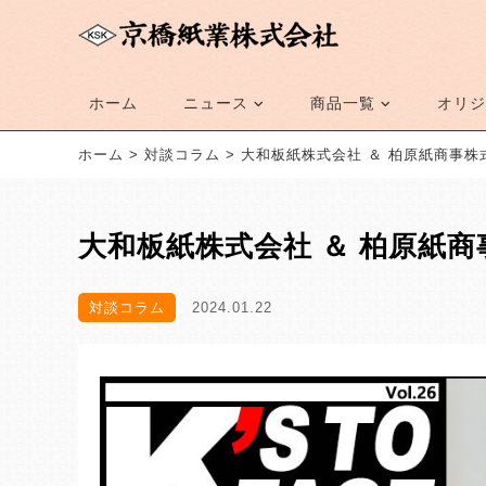
ホーム
ニュース
商品一覧
オリジ
ホーム
>
対談コラム
>
大和板紙株式会社 ＆ 柏原紙商事株
大和板紙株式会社 ＆ 柏原紙
対談コラム
2024.01.22