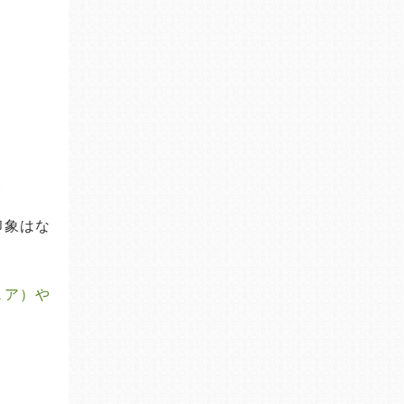
。
印象はな
ェア）や