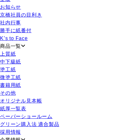
お知らせ
京橋社員の目利き
社内行事
勝手に紙番付
K’s to Face
商品一覧
上質紙
中下級紙
塗工紙
微塗工紙
書籍用紙
その他
オリジナル見本帳
紙厚一覧表
ペーパーショールーム
グリーン購入法 適合製品
採用情報
企業情報