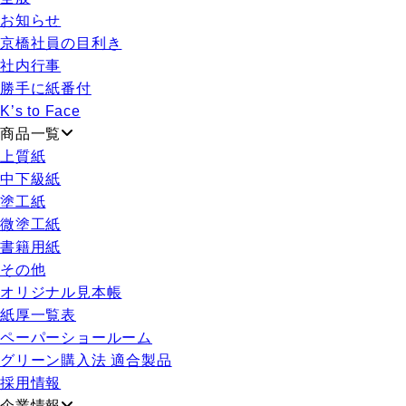
お知らせ
京橋社員の目利き
社内行事
勝手に紙番付
K’s to Face
商品一覧
上質紙
中下級紙
塗工紙
微塗工紙
書籍用紙
その他
オリジナル見本帳
紙厚一覧表
ペーパーショールーム
グリーン購入法 適合製品
採用情報
企業情報