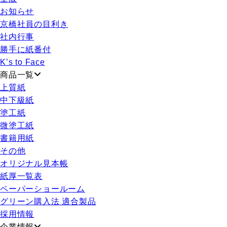
お知らせ
京橋社員の目利き
社内行事
勝手に紙番付
K’s to Face
商品一覧
上質紙
中下級紙
塗工紙
微塗工紙
書籍用紙
その他
オリジナル見本帳
紙厚一覧表
ペーパーショールーム
グリーン購入法 適合製品
採用情報
企業情報