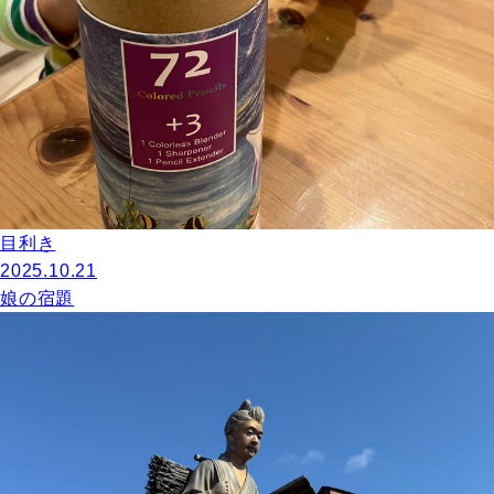
目利き
2025.10.21
娘の宿題