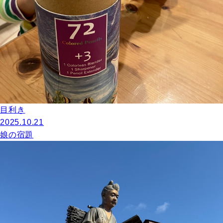
目利き
2025.10.21
娘の宿題