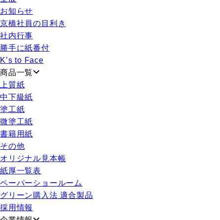
お知らせ
京橋社員の目利き
社内行事
勝手に紙番付
K’s to Face
商品一覧
上質紙
中下級紙
塗工紙
微塗工紙
書籍用紙
その他
オリジナル見本帳
紙厚一覧表
ペーパーショールーム
グリーン購入法 適合製品
採用情報
企業情報