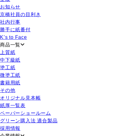
お知らせ
京橋社員の目利き
社内行事
勝手に紙番付
K’s to Face
商品一覧
上質紙
中下級紙
塗工紙
微塗工紙
書籍用紙
その他
オリジナル見本帳
紙厚一覧表
ペーパーショールーム
グリーン購入法 適合製品
採用情報
企業情報