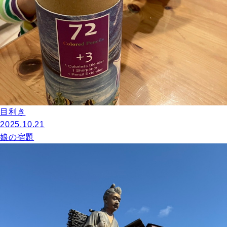
目利き
2025.10.21
娘の宿題