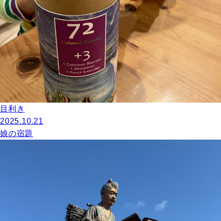
目利き
2025.10.21
娘の宿題