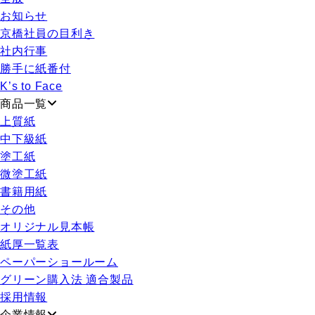
お知らせ
京橋社員の目利き
社内行事
勝手に紙番付
K’s to Face
商品一覧
上質紙
中下級紙
塗工紙
微塗工紙
書籍用紙
その他
オリジナル見本帳
紙厚一覧表
ペーパーショールーム
グリーン購入法 適合製品
採用情報
企業情報